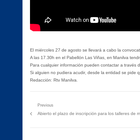
El miércoles 27 de agosto se llevará a cabo la convoca
A las 17.30h en el Pabellón Las Viñas, en Manilva tendr
Para cualquier información pueden contactar a través 
Si alguien no pudiera acudir, desde la entidad se pide
Redacción: Rtv Manilva.
Navegación
Previous
Previous
Abierto el plazo de inscripción para los talleres de
de
post:
entradas