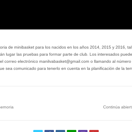
toria de minibasket para los nacidos en los años 2014, 2015 y 2016, t
án lugar las pruebas para formar parte de club. Los interesados pueden 
del correo electrónico manilvabasket@gmail.com o llamando al número
 que sea comunicado para tenerlo en cuenta en la planificación de la t
Next
 memoria
Continúa abiert
post: