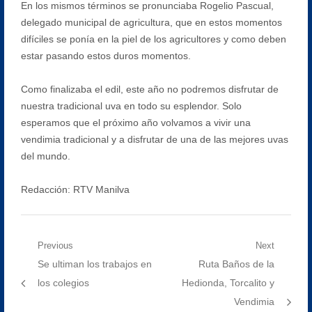
En los mismos términos se pronunciaba Rogelio Pascual,
delegado municipal de agricultura, que en estos momentos
difíciles se ponía en la piel de los agricultores y como deben
estar pasando estos duros momentos.
Como finalizaba el edil, este año no podremos disfrutar de
nuestra tradicional uva en todo su esplendor. Solo
esperamos que el próximo año volvamos a vivir una
vendimia tradicional y a disfrutar de una de las mejores uvas
del mundo.
Redacción: RTV Manilva
Navegación
Previous
Next
Previous
Next
Se ultiman los trabajos en
Ruta Baños de la
de
post:
post:
los colegios
Hedionda, Torcalito y
entradas
Vendimia