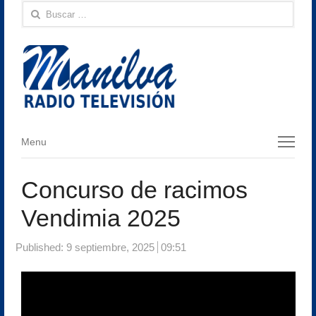
Buscar:
Menu
Menu
Concurso de racimos
Vendimia 2025
Published:
9 septiembre, 2025
09:51