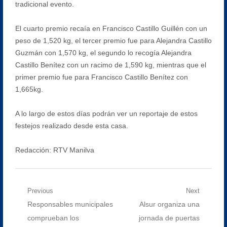
tradicional evento.
El cuarto premio recaía en Francisco Castillo Guillén con un
peso de 1,520 kg, el tercer premio fue para Alejandra Castillo
Guzmán con 1,570 kg, el segundo lo recogía Alejandra
Castillo Benítez con un racimo de 1,590 kg, mientras que el
primer premio fue para Francisco Castillo Benítez con
1,665kg.
A lo largo de estos días podrán ver un reportaje de estos
festejos realizado desde esta casa.
Redacción: RTV Manilva
Navegación
Previous
Next
Previous
Next
Responsables municipales
Alsur organiza una
de
post:
post:
comprueban los
jornada de puertas