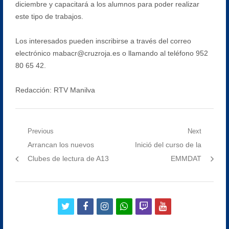
diciembre y capacitará a los alumnos para poder realizar
este tipo de trabajos.
Los interesados pueden inscribirse a través del correo
electrónico mabacr@cruzroja.es o llamando al teléfono 952
80 65 42.
Redacción: RTV Manilva
Navegación
Previous
Next
Previous
Next
Arrancan los nuevos
Inició del curso de la
de
post:
post:
Clubes de lectura de A13
EMMDAT
entradas
twitter
facebook
instagram
whatsapp
twitch
youtube