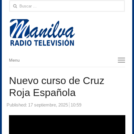
Buscar:
Menu
Menu
Nuevo curso de Cruz
Roja Española
Published:
17 septiembre, 2025
10:59