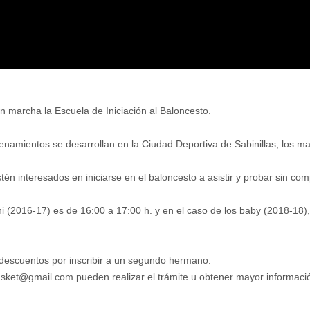
n marcha la Escuela de Iniciación al Baloncesto.
amientos se desarrollan en la Ciudad Deportiva de Sabinillas, los ma
én interesados en iniciarse en el baloncesto a asistir y probar sin co
i (2016-17) es de 16:00 a 17:00 h. y en el caso de los baby (2018-18),
descuentos por inscribir a un segundo hermano.
basket@gmail.com pueden realizar el trámite u obtener mayor informaci