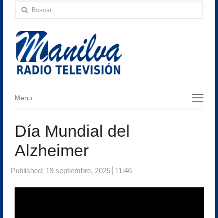
Buscar:
Menu
Menu
Día Mundial del
Alzheimer
Published:
19 septiembre, 2025
11:46