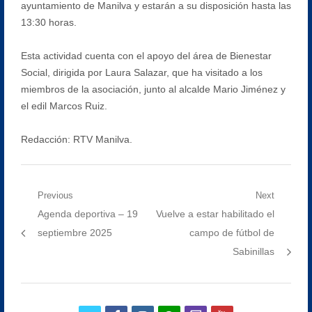
ayuntamiento de Manilva y estarán a su disposición hasta las
13:30 horas.
Esta actividad cuenta con el apoyo del área de Bienestar
Social, dirigida por Laura Salazar, que ha visitado a los
miembros de la asociación, junto al alcalde Mario Jiménez y
el edil Marcos Ruiz.
Redacción: RTV Manilva.
Navegación
Previous
Next
Previous
Next
Agenda deportiva – 19
Vuelve a estar habilitado el
de
post:
post:
septiembre 2025
campo de fútbol de
entradas
Sabinillas