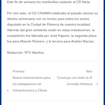
Este fin de semana los manilveños visitarán al CD Nerja.
Por otro lado, el CD CASAMA celebraba el pasado viernes su
décimo aniversario con un torneo para todos los socios,
disputado en la Ciudad de Petanca de nuestra localidad.
Además del gran ambiente vivido en estas instalaciones, la
competición fue liderada por José Pajares, la segunda plaza
fue para Manolo Romero, y la tercera para Andrés Macías.
Redacción: RTV Manilva.
Navegación
Previous
Next
Previous
Next
Nueva indumentaria para
Concluye con éxito la III
de
post:
post:
los trabajadores de
Jornada Holística
entradas
Infraestructura y Obras