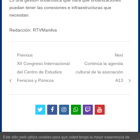
puedan tener las conexiones e infraestructuras que
necesitan.
Redacción: RTVManilva
Navegación
Previous
Next
Previous
Next
XII Congreso Internacional
Continúa la agenda
de
post:
post:
del Centro de Estudios
cultural de la asociación
entradas
Fenicios y Púnicos
A13
twitter
facebook
instagram
whatsapp
twitch
youtube
Este sitio web utiliza cookies para que usted tenga la mejor experiencia de