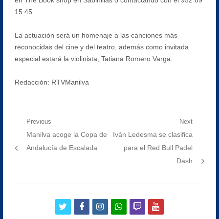
15 45.
La actuación será un homenaje a las canciones más
reconocidas del cine y del teatro, además como invitada
especial estará la violinista, Tatiana Romero Varga.
Redacción: RTVManilva
Navegación
Previous
Next
Previous
Next
Manilva acoge la Copa de
Iván Ledesma se clasifica
de
post:
post:
Andalucía de Escalada
para el Red Bull Padel
entradas
Dash
twitter
facebook
instagram
whatsapp
twitch
youtube