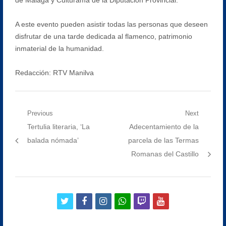
A este evento pueden asistir todas las personas que deseen
disfrutar de una tarde dedicada al flamenco, patrimonio
inmaterial de la humanidad.
Redacción: RTV Manilva
Navegación
Previous
Next
Previous
Next
Tertulia literaria, ‘La
Adecentamiento de la
de
post:
post:
balada nómada’
parcela de las Termas
entradas
Romanas del Castillo
twitter
facebook
instagram
whatsapp
twitch
youtube