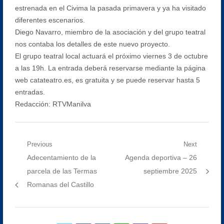
estrenada en el Civima la pasada primavera y ya ha visitado
diferentes escenarios.
Diego Navarro, miembro de la asociación y del grupo teatral
nos contaba los detalles de este nuevo proyecto.
El grupo teatral local actuará el próximo viernes 3 de octubre
a las 19h. La entrada deberá reservarse mediante la página
web catateatro.es, es gratuita y se puede reservar hasta 5
entradas.
Redacción: RTVManilva
Navegación
Previous
Next
Previous
Next
Adecentamiento de la
Agenda deportiva – 26
de
post:
post:
parcela de las Termas
septiembre 2025
entradas
Romanas del Castillo