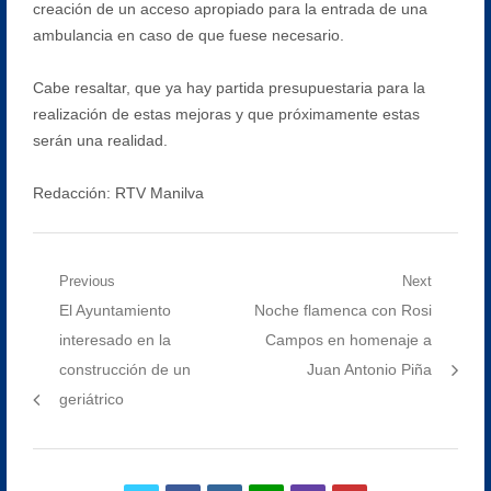
creación de un acceso apropiado para la entrada de una
ambulancia en caso de que fuese necesario.
Cabe resaltar, que ya hay partida presupuestaria para la
realización de estas mejoras y que próximamente estas
serán una realidad.
Redacción: RTV Manilva
Navegación
Previous
Next
Previous
Next
El Ayuntamiento
Noche flamenca con Rosi
de
post:
post:
interesado en la
Campos en homenaje a
entradas
construcción de un
Juan Antonio Piña
geriátrico