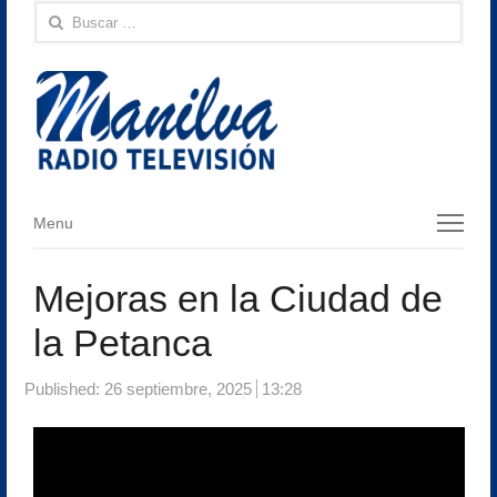
Buscar:
Menu
Menu
Mejoras en la Ciudad de
la Petanca
Published:
26 septiembre, 2025
13:28