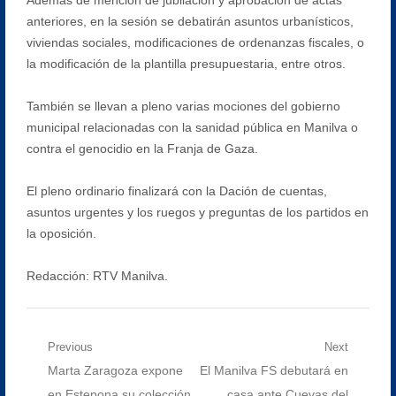
anteriores, en la sesión se debatirán asuntos urbanísticos,
viviendas sociales, modificaciones de ordenanzas fiscales, o
la modificación de la plantilla presupuestaria, entre otros.
También se llevan a pleno varias mociones del gobierno
municipal relacionadas con la sanidad pública en Manilva o
contra el genocidio en la Franja de Gaza.
El pleno ordinario finalizará con la Dación de cuentas,
asuntos urgentes y los ruegos y preguntas de los partidos en
la oposición.
Redacción: RTV Manilva.
Navegación
Previous
Next
Previous
Next
Marta Zaragoza expone
El Manilva FS debutará en
de
post:
post:
en Estepona su colección,
casa ante Cuevas del