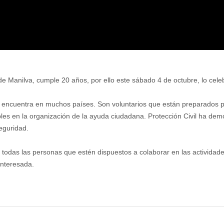
de Manilva, cumple 20 años, por ello este sábado 4 de octubre, lo cele
se encuentra en muchos países. Son voluntarios que están preparados pa
es en la organización de la ayuda ciudadana. Protección Civil ha dem
eguridad.
 todas las personas que estén dispuestos a colaborar en las actividade
sinteresada.