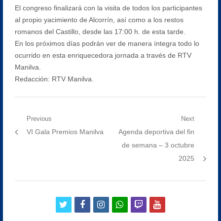
El congreso finalizará con la visita de todos los participantes
al propio yacimiento de Alcorrín, así como a los restos
romanos del Castillo, desde las 17:00 h. de esta tarde.
En los próximos días podrán ver de manera íntegra todo lo
ocurrido en esta enriquecedora jornada a través de RTV
Manilva.
Redacción: RTV Manilva.
Navegación
Previous
Next
Previous
Next
VI Gala Premios Manilva
Agenda deportiva del fin
de
post:
post:
de semana – 3 octubre
entradas
2025
twitter
facebook
instagram
whatsapp
twitch
youtube