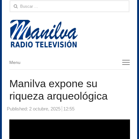
Buscar:
Menu
Menu
Manilva expone su
riqueza arqueológica
Published:
2 octubre, 2025
12:55