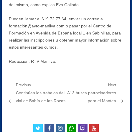
del mismo, como explica Eva Galindo.
Pueden llamar al 619 72 77 64, enviar un correo a
formación@ayto-manilva.com o pasar por el Centro de
Formación en Avenida de España local 1 en Sabinillas, para
realizar las inscripciones u obtener mayor información sobre
estos interesantes cursos.
Redacción: RTV Manilva.
Navegación
Previous
Next
Previous
Next
Continúan los trabajos del
A13 busca patrocinadores
de
post:
post:
vial de Bahía de las Rocas
para el Mantea
entradas
twitter
facebook
instagram
whatsapp
twitch
youtube