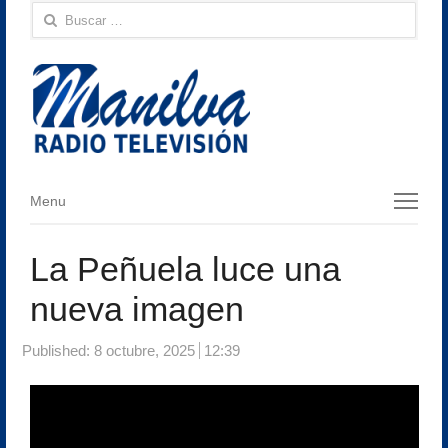
Buscar:
Menu
Menu
La Peñuela luce una
nueva imagen
Published:
8 octubre, 2025
12:39