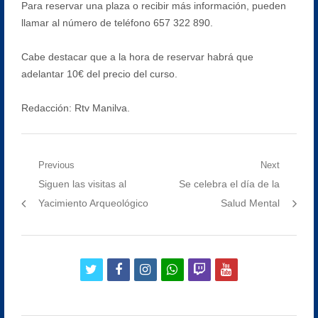
Para reservar una plaza o recibir más información, pueden
llamar al número de teléfono 657 322 890.
Cabe destacar que a la hora de reservar habrá que
adelantar 10€ del precio del curso.
Redacción: Rtv Manilva.
Navegación
Previous
Next
Previous
Next
Siguen las visitas al
Se celebra el día de la
de
post:
post:
Yacimiento Arqueológico
Salud Mental
entradas
twitter
facebook
instagram
whatsapp
twitch
youtube