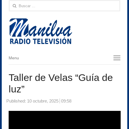
Buscar:
Menu
Menu
Taller de Velas “Guía de
luz”
Published:
10 octubre, 2025
09:58