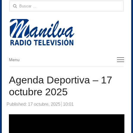
Buscar:
Menu
Menu
Agenda Deportiva – 17
octubre 2025
Published:
17 octubre, 2025
10:01