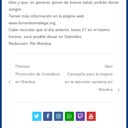
kilos y que, en general, gocen de buena salud, podrán donar
sangre.
Tienen más información en la página web
www.donantesmalaga.org,
Cabe recordar que el día anterior, lunes 27 en el mismo
horario, será posible donar en Sabinillas.
Redacción: Rtv Manilva
Navegación
Previous
Next
Previous
Next
Promoción de Cristalbox
Campaña para la mejora
de
post:
post:
en Manilva
en la atención sanitaria en
entradas
Manilva
twitter
facebook
instagram
whatsapp
twitch
youtube