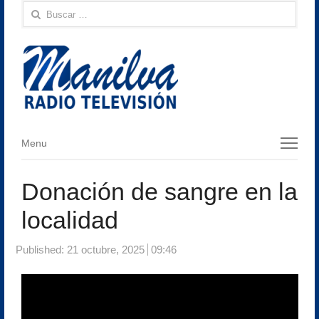
Buscar:
Menu
Menu
Donación de sangre en la
localidad
Published:
21 octubre, 2025
09:46