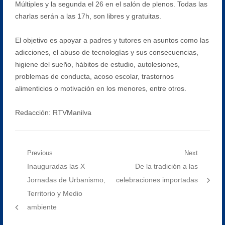
Múltiples y la segunda el 26 en el salón de plenos. Todas las
charlas serán a las 17h, son libres y gratuitas.
El objetivo es apoyar a padres y tutores en asuntos como las
adicciones, el abuso de tecnologías y sus consecuencias,
higiene del sueño, hábitos de estudio, autolesiones,
problemas de conducta, acoso escolar, trastornos
alimenticios o motivación en los menores, entre otros.
Redacción: RTVManilva
Navegación
Previous
Next
Previous
Next
Inauguradas las X
De la tradición a las
de
post:
post:
Jornadas de Urbanismo,
celebraciones importadas
entradas
Territorio y Medio
ambiente