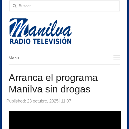
Buscar:
Menu
Menu
Arranca el programa
Manilva sin drogas
Published:
23 octubre, 2025
11:07