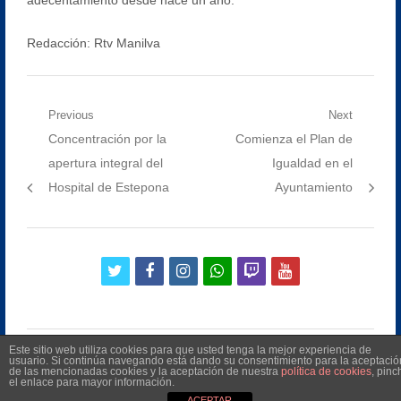
Redacción: Rtv Manilva
Navegación
Previous
Next
Previous
Next
Concentración por la
Comienza el Plan de
de
post:
post:
apertura integral del
Igualdad en el
entradas
Hospital de Estepona
Ayuntamiento
twitter
facebook
instagram
whatsapp
twitch
youtube
Este sitio web utiliza cookies para que usted tenga la mejor experiencia de
usuario. Si continúa navegando está dando su consentimiento para la aceptació
de las mencionadas cookies y la aceptación de nuestra
política de cookies
, pinc
el enlace para mayor información.
©
2026
Radio Televisión Municipal de Manilva
ACEPTAR