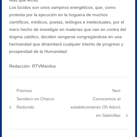
Los lúcidos son unos vampiros energéticos, que, como
protesta por la ejecución en la hoguera de muchos
científicos, médicos, poetas, teólogos e intelectuales, por el
mero hecho de investigar en materias que van en contra del
dogma católico, deciden vengarse congregándose en una
hermandad que dinamitará cualquier intento de progreso y
prosperidad de la Humanidad.
Redacción: RTVManilva
Navegación
Previous
Next
Previous
Next
Sendero en Charco
Conocemos el
de
post:
post:
Redondo
establecimiento Oh Adoró
entradas
en Sabinillas