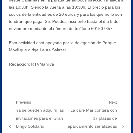
las 10:30h. Siendo la vuelta a las 19:30h. El precio para los
socios de la entidad es de 20 euros y para los que no lo son
tendrán que pagar 25. Puedes inscribirte hasta el día 5 de
noviembre mediante el número de teléfono 601507857.
Esta actividad está apoyada por la delegación de Parque
Móvil que dirige Laura Salazar.
Redacción: RTVManilva
Navegación
Previous
Next
Previous
Next
Ya se pueden adquirir las
La calle Mar contará con
de
post:
post:
invitaciones para el Gran
37 plazas de
entradas
Bingo Solidario
aparcamiento señalizadas