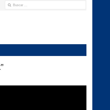
Buscar:
”