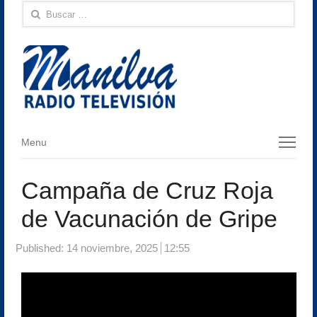
Buscar:
Menu
Menu
Campaña de Cruz Roja
de Vacunación de Gripe
Published:
14 noviembre, 2025
12:55