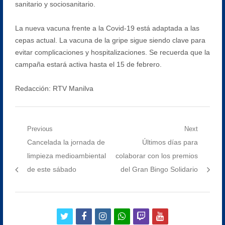
sanitario y sociosanitario.
La nueva vacuna frente a la Covid-19 está adaptada a las
cepas actual. La vacuna de la gripe sigue siendo clave para
evitar complicaciones y hospitalizaciones. Se recuerda que la
campaña estará activa hasta el 15 de febrero.
Redacción: RTV Manilva
Navegación
Previous
Next
Previous
Next
Cancelada la jornada de
Últimos días para
de
post:
post:
limpieza medioambiental
colaborar con los premios
entradas
de este sábado
del Gran Bingo Solidario
twitter
facebook
instagram
whatsapp
twitch
youtube