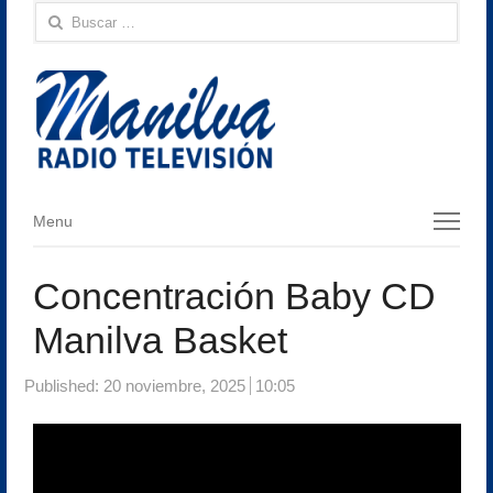
Buscar:
Menu
Menu
Concentración Baby CD
Manilva Basket
Published:
20 noviembre, 2025
10:05