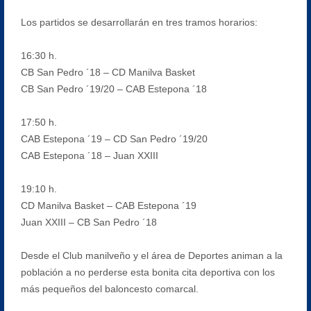
Los partidos se desarrollarán en tres tramos horarios:
16:30 h.
CB San Pedro ´18 – CD Manilva Basket
CB San Pedro ´19/20 – CAB Estepona ´18
17:50 h.
CAB Estepona ´19 – CD San Pedro ´19/20
CAB Estepona ´18 – Juan XXIII
19:10 h.
CD Manilva Basket – CAB Estepona ´19
Juan XXIII – CB San Pedro ´18
Desde el Club manilveño y el área de Deportes animan a la
población a no perderse esta bonita cita deportiva con los
más pequeños del baloncesto comarcal.