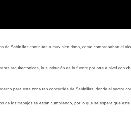
os de Sabinillas continúan a muy bien ritmo, como comprobaban el alca
ras arquitectónicas, la sustitución de la fuente por otra a nivel con c
moderno para esta zona tan concurrida de Sabinillas, donde el sector c
s de los trabajos se están cumpliendo, por lo que se espera que este 