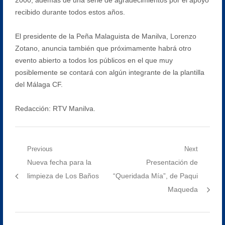
recibido durante todos estos años.
El presidente de la Peña Malaguista de Manilva, Lorenzo
Zotano, anuncia también que próximamente habrá otro
evento abierto a todos los públicos en el que muy
posiblemente se contará con algún integrante de la plantilla
del Málaga CF.
Redacción: RTV Manilva.
Navegación
Previous
Next
Previous
Next
Nueva fecha para la
Presentación de
de
post:
post:
limpieza de Los Baños
“Queridada Mía”, de Paqui
entradas
Maqueda