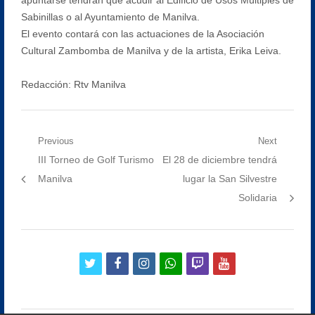
Sabinillas o al Ayuntamiento de Manilva.
El evento contará con las actuaciones de la Asociación
Cultural Zambomba de Manilva y de la artista, Erika Leiva.
Redacción: Rtv Manilva
Navegación
Previous
Next
Previous
Next
III Torneo de Golf Turismo
El 28 de diciembre tendrá
de
post:
post:
Manilva
lugar la San Silvestre
entradas
Solidaria
twitter
facebook
instagram
whatsapp
twitch
youtube