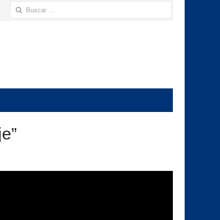
Buscar:
je”