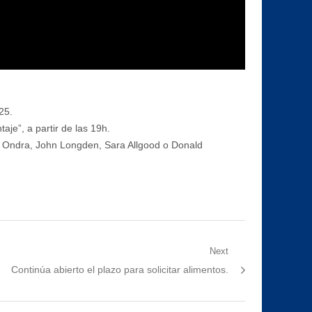
25.
taje”, a partir de las 19h.
ny Ondra, John Longden, Sara Allgood o Donald
Next
Next
Continúa abierto el plazo para solicitar alimentos.
post: