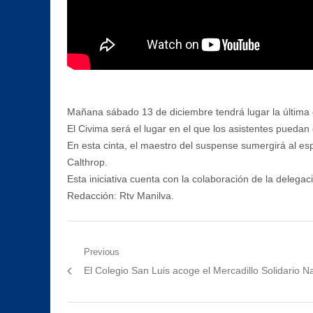
Mañana sábado 13 de diciembre tendrá lugar la última c
El Civima será el lugar en el que los asistentes puedan di
En esta cinta, el maestro del suspense sumergirá al e
Calthrop.
Esta iniciativa cuenta con la colaboración de la delegac
Redacción: Rtv Manilva.
Navegación
Previous
Previous
El Colegio San Luis acoge el Mercadillo Solidario N
de
post:
entradas