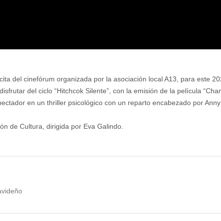
ita del cinefórum organizada por la asociación local A13, para este 20
sfrutar del ciclo “Hitchcok Silente”, con la emisión de la película “Chan
spectador en un thriller psicológico con un reparto encabezado por An
ión de Cultura, dirigida por Eva Galindo.
avideño