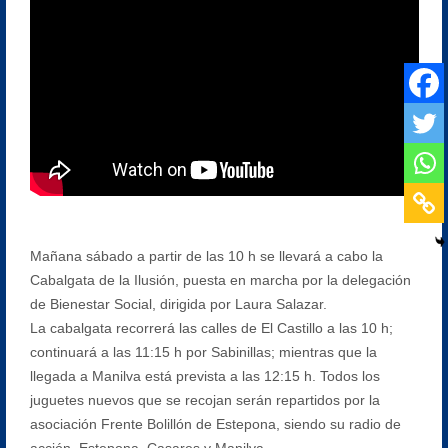
Mañana sábado a partir de las 10 h se llevará a cabo la
Cabalgata de la Ilusión, puesta en marcha por la delegación
de Bienestar Social, dirigida por Laura Salazar.
La cabalgata recorrerá las calles de El Castillo a las 10 h;
continuará a las 11:15 h por Sabinillas; mientras que la
llegada a Manilva está prevista a las 12:15 h. Todos los
juguetes nuevos que se recojan serán repartidos por la
asociación Frente Bolillón de Estepona, siendo su radio de
acción, Estepona, Casares y Manilva.