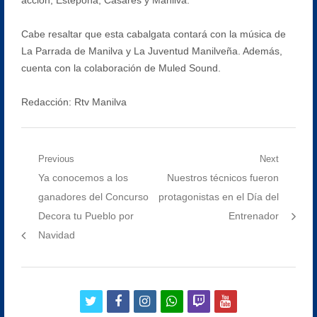
Cabe resaltar que esta cabalgata contará con la música de
La Parrada de Manilva y La Juventud Manilveña. Además,
cuenta con la colaboración de Muled Sound.
Redacción: Rtv Manilva
Navegación
Previous
Next
Previous
Next
Ya conocemos a los
Nuestros técnicos fueron
de
post:
post:
ganadores del Concurso
protagonistas en el Día del
entradas
Decora tu Pueblo por
Entrenador
Navidad
twitter
facebook
instagram
whatsapp
twitch
youtube