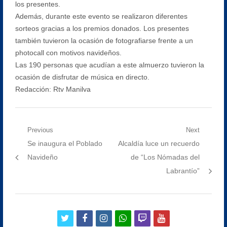
los presentes.
Además, durante este evento se realizaron diferentes
sorteos gracias a los premios donados. Los presentes
también tuvieron la ocasión de fotografiarse frente a un
photocall con motivos navideños.
Las 190 personas que acudían a este almuerzo tuvieron la
ocasión de disfrutar de música en directo.
Redacción: Rtv Manilva
Navegación
Previous
Next
Previous
Next
Se inaugura el Poblado
Alcaldía luce un recuerdo
de
post:
post:
Navideño
de “Los Nómadas del
entradas
Labrantío”
twitter
facebook
instagram
whatsapp
twitch
youtube