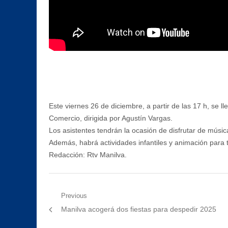
Este viernes 26 de diciembre, a partir de las 17 h, se 
Comercio, dirigida por Agustín Vargas.
Los asistentes tendrán la ocasión de disfrutar de mús
Además, habrá actividades infantiles y animación para 
Redacción: Rtv Manilva.
Navegación
Previous
Previous
Manilva acogerá dos fiestas para despedir 2025
de
post: