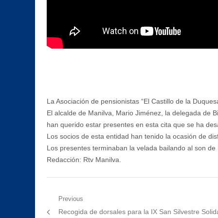
La Asociación de pensionistas “El Castillo de la Duque
El alcalde de Manilva, Mario Jiménez, la delegada de Bi
han querido estar presentes en esta cita que se ha desar
Los socios de esta entidad han tenido la ocasión de di
Los presentes terminaban la velada bailando al son de 
Redacción: Rtv Manilva.
Navegación
Previous
Previous
Recogida de dorsales para la IX San Silvestre Solid