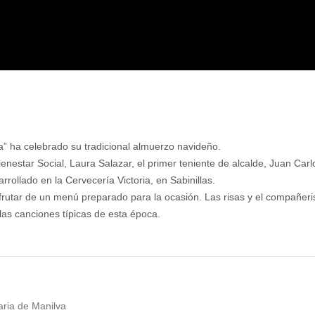
sa” ha celebrado su tradicional almuerzo navideño.
enestar Social, Laura Salazar, el primer teniente de alcalde, Juan Car
rollado en la Cervecería Victoria, en Sabinillas.
sfrutar de un menú preparado para la ocasión. Las risas y el compañer
las canciones típicas de esta época.
aria de Manilva