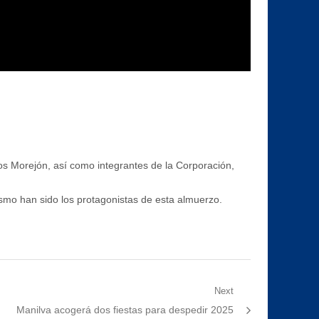
los Morejón, así como integrantes de la Corporación,
ismo han sido los protagonistas de esta almuerzo.
Next
Next
Manilva acogerá dos fiestas para despedir 2025