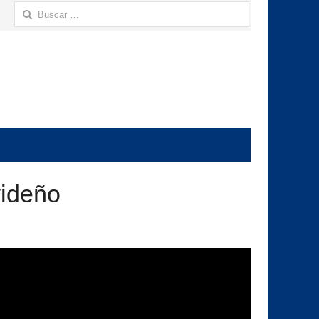
Buscar:
videño