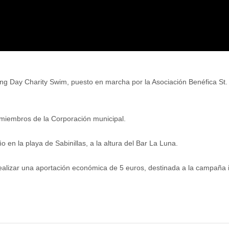
ng Day Charity Swim, puesto en marcha por la Asociación Benéfica St.
 miembros de la Corporación municipal.
 en la playa de Sabinillas, a la altura del Bar La Luna.
ealizar una aportación económica de 5 euros, destinada a la campaña i