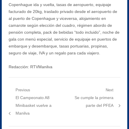
Copenhague ida y vuelta, tasas de aeropuerto, equipaje
facturado de 20kg, traslado privado desde el aeropuerto de
al puerto de Copenhague y viceversa, alojamiento en
camarote según elección del cuadro, régimen abordo de
pensión completa, pack de bebidas “todo incluido”, noche de
gala con menú especial, servicio de equipaje en puertos de
embarque y desembarque, tasas portuarias, propinas,
seguro de viaje, IVA y un regalo para cada viajero.
Redacción: RTVManilva
Navegación
Previous
Next
Previous
Next
El Campeonato A8
Se cumple la primera
de
post:
post:
Minibasket vuelve a
parte del PFEA
entradas
Manilva