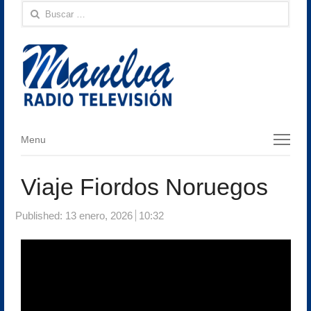
Buscar:
Menu
Menu
Viaje Fiordos Noruegos
Published:
13 enero, 2026
10:32