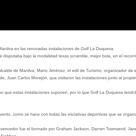
 Manilva en las renovadas instalaciones de Golf La Duquesa.
se disputaba bajo la modalidad texas scramble, mejor bola, en el recorr
alcalde de Manilva, Mario Jiménez, el edil de Turismo, organizador de 
de, Juan Carlos Morejón, que visitaron las instalaciones junto al propi
o que estas instalaciones suponen, por lo que Golf La Duquesa tend
nto, como se hace con todas las iniciativas deportivas que se organiz
po vencedor fue el formado por Graham Jackson, Darren Townsend, Jane
 Siobban.