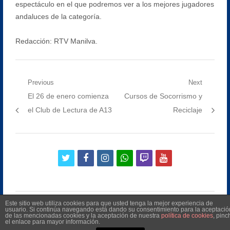
espectáculo en el que podremos ver a los mejores jugadores
andaluces de la categoría.
Redacción: RTV Manilva.
Navegación
Previous
Next
Previous
Next
El 26 de enero comienza
Cursos de Socorrismo y
de
post:
post:
el Club de Lectura de A13
Reciclaje
entradas
twitter
facebook
instagram
whatsapp
twitch
youtube
Este sitio web utiliza cookies para que usted tenga la mejor experiencia de
usuario. Si continúa navegando está dando su consentimiento para la aceptació
de las mencionadas cookies y la aceptación de nuestra
política de cookies
, pinc
el enlace para mayor información.
©
2026
Radio Televisión Municipal de Manilva