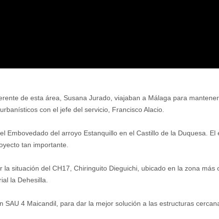
gerente de esta área, Susana Jurado, viajaban a Málaga para mantener 
banísticos con el jefe del servicio, Francisco Alacio.
l Embovedado del arroyo Estanquillo en el Castillo de la Duquesa. El e
oyecto tan importante.
ar la situación del CH17, Chiringuito Dieguichi, ubicado en la zona más 
al la Dehesilla.
n SAU 4 Maicandil, para dar la mejor solución a las estructuras cerca