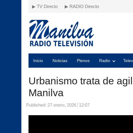
▶ TV Directo
▶ RADIO Directo
Inicio
Noticias
Plenos
Radio
Telev
Urbanismo trata de agi
Manilva
Published:
27 enero, 2026
12:07