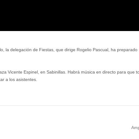
lo, la delegación de Fiestas, que dirige Rogelio Pascual, ha preparado 
laza Vicente Espinel, en Sabinillas. Habrá música en directo para que 
r a los asistentes.
Nex
Amp
post