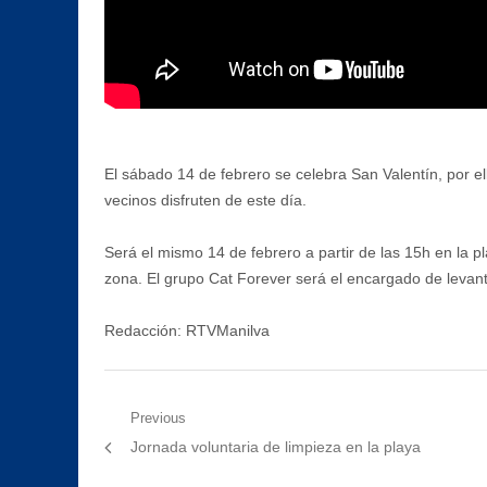
El sábado 14 de febrero se celebra San Valentín, por el
vecinos disfruten de este día.
Será el mismo 14 de febrero a partir de las 15h en la p
zona. El grupo Cat Forever será el encargado de levanta
Redacción: RTVManilva
Navegación
Previous
Previous
Jornada voluntaria de limpieza en la playa
de
post: