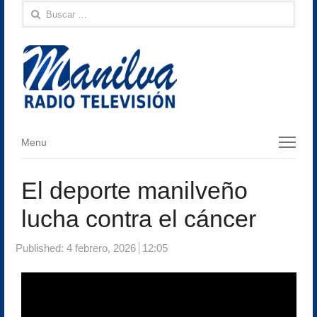
Buscar:
Menu
Menu
El deporte manilveño
lucha contra el cáncer
Published:
4 febrero, 2026
12:05