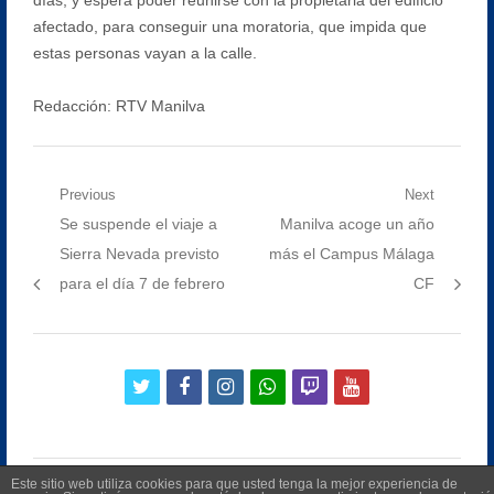
afectado, para conseguir una moratoria, que impida que
estas personas vayan a la calle.
Redacción: RTV Manilva
Navegación
Previous
Next
Previous
Next
Se suspende el viaje a
Manilva acoge un año
de
post:
post:
Sierra Nevada previsto
más el Campus Málaga
entradas
para el día 7 de febrero
CF
twitter
facebook
instagram
whatsapp
twitch
youtube
Este sitio web utiliza cookies para que usted tenga la mejor experiencia de