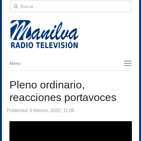
Buscar:
Menu
Menu
Pleno ordinario,
reacciones portavoces
Published:
6 febrero, 2026
11:06