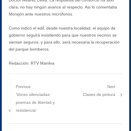
clara, no hay ningún avance al respecto. Así lo comentaba
Morejón ante nuestros micrófonos.
Como indicó el edil, desde nuestra localidad, el equipo de
gobierno seguirá insistiendo para que nuestros vecinos se
sientan seguros, y para ello, será necesaria la recuperación
del parque bomberos.
Redacción: RTV Manilva
Navegación
Previous
Next
Previous
Next
‘Voces silenciadas:
Clases de pintura
de
post:
post:
poemas de libertad y
entradas
resistencia’