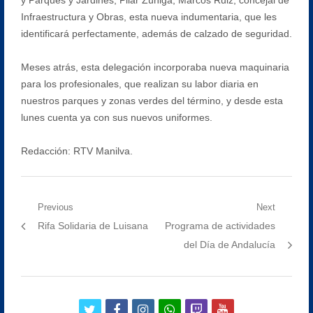
Infraestructura y Obras, esta nueva indumentaria, que les
identificará perfectamente, además de calzado de seguridad.
Meses atrás, esta delegación incorporaba nueva maquinaria
para los profesionales, que realizan su labor diaria en
nuestros parques y zonas verdes del término, y desde esta
lunes cuenta ya con sus nuevos uniformes.
Redacción: RTV Manilva.
Navegación
Previous
Next
Previous
Next
Rifa Solidaria de Luisana
Programa de actividades
de
post:
post:
del Día de Andalucía
entradas
twitter
facebook
instagram
whatsapp
twitch
youtube