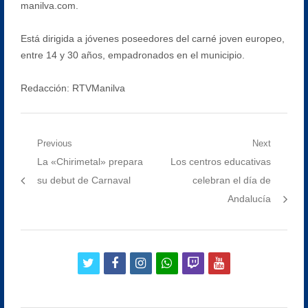
manilva.com.
Está dirigida a jóvenes poseedores del carné joven europeo,
entre 14 y 30 años, empadronados en el municipio.
Redacción: RTVManilva
Navegación
Previous
Next
Previous
Next
La «Chirimetal» prepara
Los centros educativas
de
post:
post:
su debut de Carnaval
celebran el día de
entradas
Andalucía
twitter
facebook
instagram
whatsapp
twitch
youtube