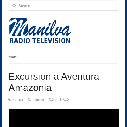
Buscar:
Menu
Menu
Excursión a Aventura
Amazonia
Published:
20 febrero, 2026
10:03