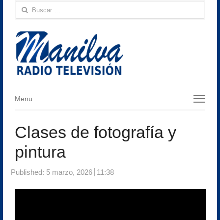
Buscar:
Menu
Menu
Clases de fotografía y
pintura
Published:
5 marzo, 2026
11:38