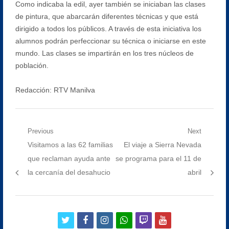
Como indicaba la edil, ayer también se iniciaban las clases
de pintura, que abarcarán diferentes técnicas y que está
dirigido a todos los públicos. A través de esta iniciativa los
alumnos podrán perfeccionar su técnica o iniciarse en este
mundo. Las clases se impartirán en los tres núcleos de
población.
Redacción: RTV Manilva
Navegación
Previous
Next
Previous
Next
Visitamos a las 62 familias
El viaje a Sierra Nevada
de
post:
post:
que reclaman ayuda ante
se programa para el 11 de
entradas
la cercanía del desahucio
abril
twitter
facebook
instagram
whatsapp
twitch
youtube