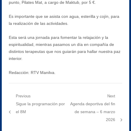
punto, Pilates Mat, a cargo de Maktub, por 5 €.
Es importante que se asista con agua, esterilla y cojín, para
la realización de las actividades.
Esta será una jornada para fomentar la relajación y la
espiritualidad, mientras pasamos un día en compañía de
distintos terapeutas que nos guiarán para hallar nuestra paz
interior.
Redacción: RTV Manilva.
Navegación
Previous
Next
Previous
Next
Sigue la programación por
Agenda deportiva del fin
de
post:
post:
el 8M
de semana – 6 marzo
entradas
2026