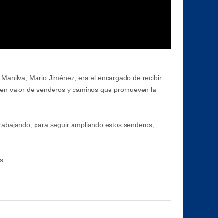
e Manilva, Mario Jiménez, era el encargado de recibir
ta en valor de senderos y caminos que promueven la
 trabajando, para seguir ampliando estos senderos,
s.