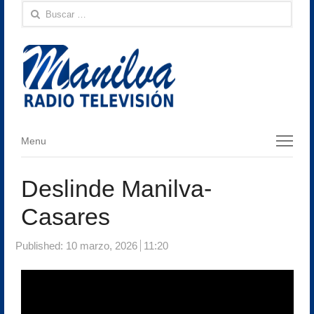
Buscar:
Menu
Menu
Deslinde Manilva-
Casares
Published:
10 marzo, 2026
11:20