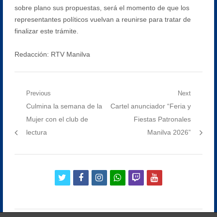
sobre plano sus propuestas, será el momento de que los
representantes políticos vuelvan a reunirse para tratar de
finalizar este trámite.
Redacción: RTV Manilva
Navegación
Previous
Next
Previous
Next
Culmina la semana de la
Cartel anunciador “Feria y
de
post:
post:
Mujer con el club de
Fiestas Patronales
entradas
lectura
Manilva 2026”
twitter
facebook
instagram
whatsapp
twitch
youtube